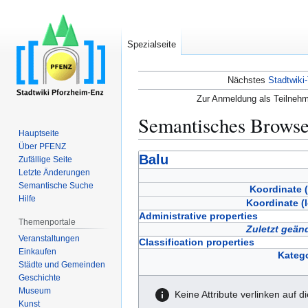
Spezialseite
Nächstes
Stadtwiki-
Zur Anmeldung als Teilnehm
Semantisches Brows
Hauptseite
Über PFENZ
Zur
Zur
Balu
Zufällige Seite
Navigation
Suche
Letzte Änderungen
Semantische Suche
springen
springen
Koordinate (
Hilfe
Koordinate (
Administrative properties
Themenportale
Zuletzt geän
Veranstaltungen
Classification properties
Einkaufen
Katego
Städte und Gemeinden
Geschichte
Museum
Keine Attribute verlinken auf d
Kunst