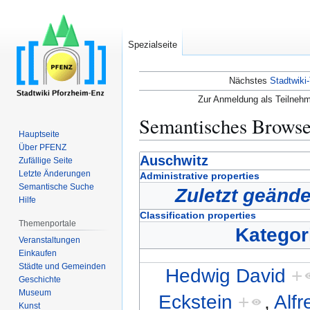
Spezialseite
Nächstes
Stadtwiki-
Zur Anmeldung als Teilnehm
Semantisches Brows
Hauptseite
Über PFENZ
Zur
Zur
Auschwitz
Zufällige Seite
Navigation
Suche
Letzte Änderungen
Administrative properties
Semantische Suche
springen
springen
Zuletzt geände
Hilfe
Classification properties
Themenportale
Kategor
Veranstaltungen
Einkaufen
Städte und Gemeinden
Hedwig David
+
Geschichte
Museum
Eckstein
+
,
Alf
Kunst