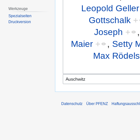
Leopold Geller
Werkzeuge
Spezialseiten
Gottschalk
+
Druckversion
Joseph
+
Maier
+
,
Setty 
Max Rödels
Datenschutz
Über PFENZ
Haftungsaussch