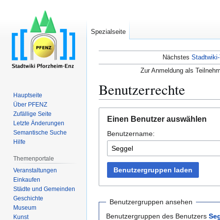
Spezialseite
Nächstes
Stadtwiki-
Zur Anmeldung als Teilnehm
Benutzerrechte
Hauptseite
Über PFENZ
Zur
Zur
Zufällige Seite
Einen Benutzer auswählen
Navigation
Suche
Letzte Änderungen
Semantische Suche
Benutzername:
springen
springen
Hilfe
Themenportale
Benutzergruppen laden
Veranstaltungen
Einkaufen
Städte und Gemeinden
Geschichte
Benutzergruppen ansehen
Museum
Benutzergruppen des Benutzers
Se
Kunst