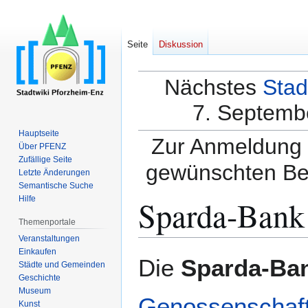
Seite
Diskussion
Nächstes
Stad
7. Septembe
Hauptseite
Zur Anmeldung a
Über PFENZ
Zufällige Seite
gewünschten Be
Letzte Änderungen
Semantische Suche
Sparda-Bank
Hilfe
Themenportale
Veranstaltungen
Einkaufen
Zur
Zur
Die
Sparda-Ba
Städte und Gemeinden
Navigation
Suche
Geschichte
springen
springen
Museum
Genossenschaf
Kunst