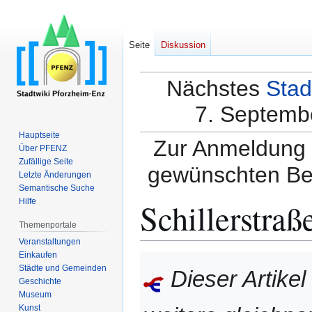
Seite
Diskussion
Nächstes
Stad
7. Septembe
Hauptseite
Zur Anmeldung a
Über PFENZ
Zufällige Seite
gewünschten Be
Letzte Änderungen
Semantische Suche
Schillerstraß
Hilfe
Themenportale
Veranstaltungen
Einkaufen
Zur
Zur
Städte und Gemeinden
Dieser Artikel
Navigation
Suche
Geschichte
springen
springen
Museum
Kunst