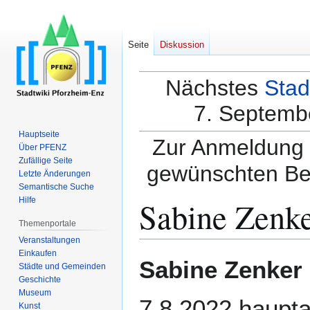
Seite
Diskussion
Nächstes
Stad
7. Septembe
Hauptseite
Zur Anmeldung a
Über PFENZ
Zufällige Seite
gewünschten Be
Letzte Änderungen
Semantische Suche
Sabine Zenk
Hilfe
Themenportale
Veranstaltungen
Einkaufen
Zur
Zur
Sabine Zenker
Städte und Gemeinden
Navigation
Suche
Geschichte
springen
springen
Museum
7.8.2022 haupt
Kunst