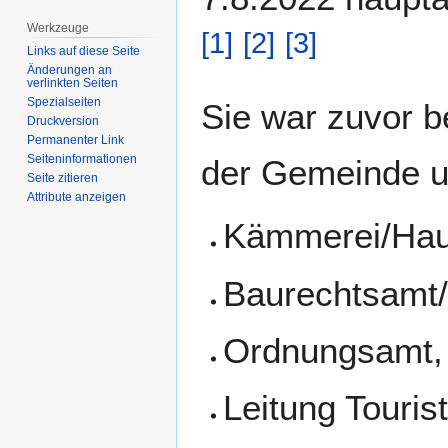
Werkzeuge
[
1
]
[
2
]
[
3
]
Links auf diese Seite
Änderungen an
verlinkten Seiten
Spezialseiten
Sie war zuvor b
Druckversion
Permanenter Link
Seiten­­informationen
der Gemeinde un
Seite zitieren
Attribute anzeigen
Kämmerei/Hau
Baurechtsamt/
Ordnungsamt,
Leitung Tourist