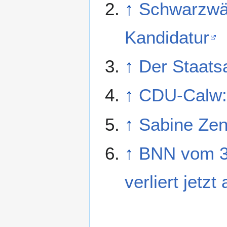
↑
Schwarzwäl
Kandidatur
↑
Der Staats
↑
CDU-Calw:
↑
Sabine Zen
↑
BNN vom 3.
verliert jet