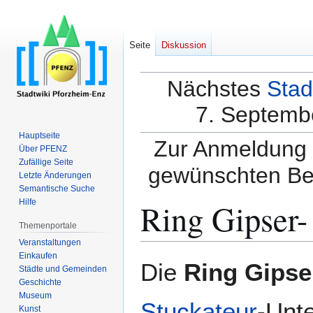
Seite
Diskussion
Nächstes
Stad
7. Septembe
Hauptseite
Zur Anmeldung a
Über PFENZ
Zufällige Seite
gewünschten Be
Letzte Änderungen
Semantische Suche
Ring Gipser
Hilfe
Themenportale
Veranstaltungen
Einkaufen
Zur
Zur
Die
Ring Gipse
Städte und Gemeinden
Navigation
Suche
Geschichte
springen
springen
Museum
Stuckateur
-Unt
Kunst