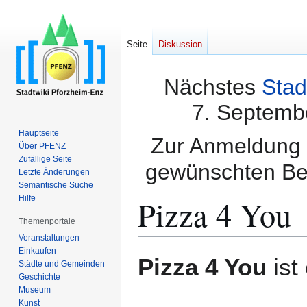
Seite
Diskussion
Nächstes
Stad
7. Septembe
Hauptseite
Zur Anmeldung a
Über PFENZ
Zufällige Seite
gewünschten Be
Letzte Änderungen
Semantische Suche
Pizza 4 You
Hilfe
Themenportale
Veranstaltungen
Einkaufen
Zur
Zur
Pizza 4 You
ist
Städte und Gemeinden
Navigation
Suche
Geschichte
springen
springen
Museum
Kunst