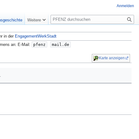
Anmelden
S
nsgeschichte
Weitere
u
c
hr in der
EngagementWerkStadt
h
e
amens an: E-Mail:
pfenz
mail.de
Karte anzeigen
.