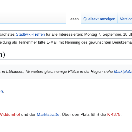
Lesen
Quelltext anzeigen
Versio
Nächstes
Stadtwiki-Treffen
für alle Interessierten: Montag 7. September, 18 U
ldung als Teilnehmer bitte E-Mail mit Nennung des gewünschten Benutzern
n)
tz in Ebhausen; für weitere gleichnamige Plätze in der Region siehe
Marktplatz
en
.
Widdumhof
und der
Marktstraße
. Über den Platz führt die
K 4375
.