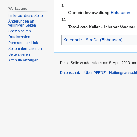
1
Werkzeuge
Gemeindeverwaltung
Ebhausen
Links auf diese Seite
11
Änderungen an
verlinkten Seiten
Toto-Lotto Keller - Inhaber Wagner
Spezialseiten
Druckversion
Kategorie
:
Straße (Ebhausen)
Permanenter Link
Seiten­­informationen
Seite zitieren
Attribute anzeigen
Diese Seite wurde zuletzt am 8. April 2013 um 
Datenschutz
Über PFENZ
Haftungsaussch