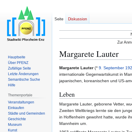
Seite
Diskussion
Zur Anme
Margarete Lauter
Hauptseite
Über PFENZ
Zur
Zur
Margarete Lauter
(*
9. September
19
Zufällige Seite
Navigation
Suche
Letzte Änderungen
internationale Gegenwartskunst in Man
Semantische Suche
springen
springen
japanischen, koreanischen und US-ame
Hilfe
Leben
Themenportale
Veranstaltungen
Margarete Lauter, geborene Vetter, wuch
Einkaufen
Zweiten Weltkriegs lernte sie den jung
Städte und Gemeinden
in Hoffenheim gewohnt hatte, wurde i
Geschichte
Mannheim um.
Museum
Kunst