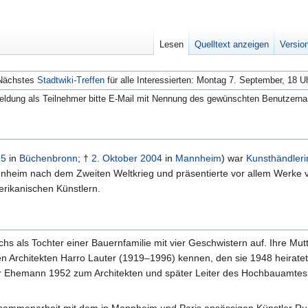
Lesen
Quelltext anzeigen
Versio
Nächstes
Stadtwiki-Treffen
für alle Interessierten: Montag 7. September, 18 U
ldung als Teilnehmer bitte E-Mail mit Nennung des gewünschten Benutzern
25
in
Büchenbronn
; †
2. Oktober
2004
in
Mannheim
) war
Kunsthändleri
nheim nach dem Zweiten Weltkrieg und präsentierte vor allem Werke vo
rikanischen Künstlern.
s als Tochter einer Bauernfamilie mit vier Geschwistern auf. Ihre Mutte
en Architekten Harro Lauter (1919–1996) kennen, den sie 1948 heiratet
hr Ehemann 1952 zum Architekten und später Leiter des Hochbauamtes