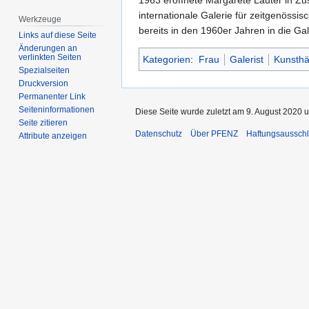
1963 eröffnete Margarete Lauter in Zu
internationale Galerie für zeitgenöss
Werkzeuge
bereits in den 1960er Jahren in die Ga
Links auf diese Seite
Änderungen an
verlinkten Seiten
Kategorien
:
Frau
Galerist
Kunsthä
Spezialseiten
Druckversion
Permanenter Link
Seiten­­informationen
Diese Seite wurde zuletzt am 9. August 2020 u
Seite zitieren
Datenschutz
Über PFENZ
Haftungsaussch
Attribute anzeigen