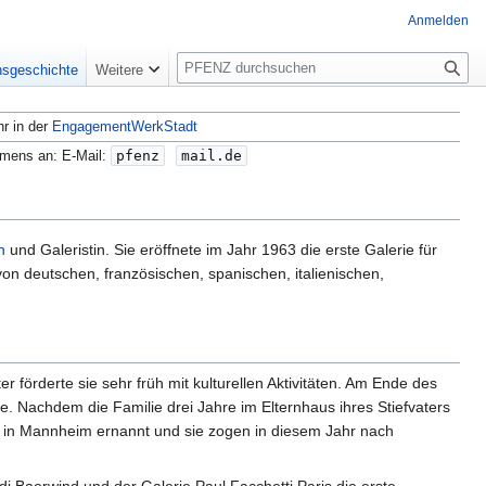
Anmelden
S
nsgeschichte
Weitere
u
c
hr in der
EngagementWerkStadt
h
e
amens an: E-Mail:
pfenz
mail.de
n
und Galeristin. Sie eröffnete im Jahr 1963 die erste Galerie für
n deutschen, französischen, spanischen, italienischen,
r förderte sie sehr früh mit kulturellen Aktivitäten. Am Ende des
e. Nachdem die Familie drei Jahre im Elternhaus ihres Stiefvaters
 in Mannheim ernannt und sie zogen in diesem Jahr nach