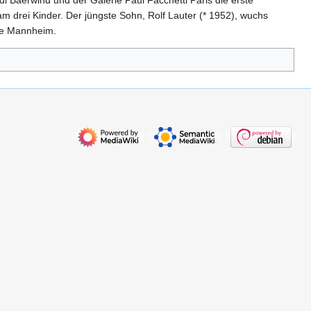
 Baerwind und der Galerie Paul Facchetti Paris die erste
 drei Kinder. Der jüngste Sohn, Rolf Lauter (* 1952), wuchs
lle Mannheim.