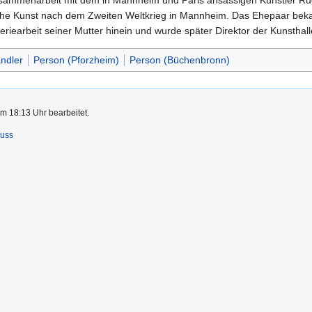
sammenarbeit mit dem in Mannheim und Paris ansässigen Künstler Rudi
ische Kunst nach dem Zweiten Weltkrieg in Mannheim. Das Ehepaar bekam
leriearbeit seiner Mutter hinein und wurde später Direktor der Kunstha
ndler
Person (Pforzheim)
Person (Büchenbronn)
m 18:13 Uhr bearbeitet.
luss