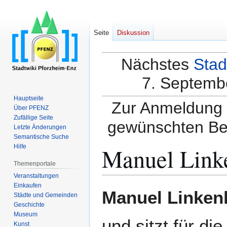
Seite
Diskussion
Nächstes
Stad
7. Septembe
Hauptseite
Zur Anmeldung a
Über PFENZ
Zufällige Seite
gewünschten Be
Letzte Änderungen
Semantische Suche
Manuel Link
Hilfe
Themenportale
Veranstaltungen
Einkaufen
Zur
Zur
Manuel Linken
Städte und Gemeinden
Navigation
Suche
Geschichte
springen
springen
Museum
und sitzt für di
Kunst