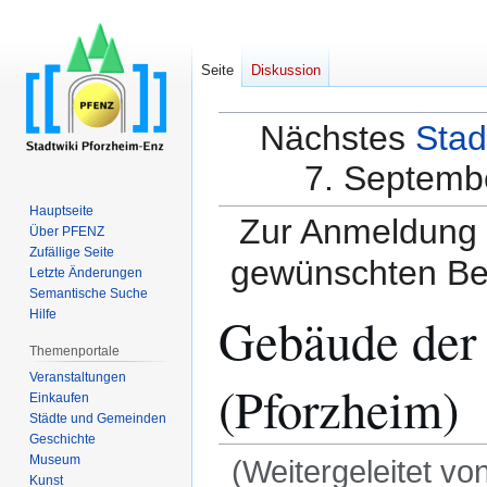
Seite
Diskussion
Nächstes
Stad
7. Septembe
Hauptseite
Zur Anmeldung a
Über PFENZ
Zufällige Seite
gewünschten Be
Letzte Änderungen
Semantische Suche
Gebäude der
Hilfe
Themenportale
Veranstaltungen
(Pforzheim)
Einkaufen
Städte und Gemeinden
Geschichte
Museum
(Weitergeleitet vo
Kunst