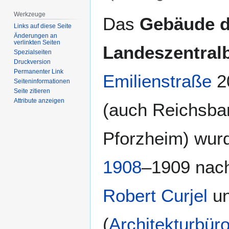
Werkzeuge
Zur
Zur
Das
Gebäude d
Navigation
Suche
Links auf diese Seite
Änderungen an
springen
springen
verlinkten Seiten
Landeszentral
Spezialseiten
Druckversion
Permanenter Link
Emilienstraße
2
Seiten­­informationen
Seite zitieren
Attribute anzeigen
(auch Reichsba
Pforzheim) wurd
1908
–1909 nac
Robert Curjel
u
(
Architekturbür