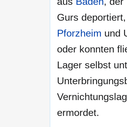
aus
Baden
, der
Gurs deportiert
Pforzheim
und U
oder konnten fli
Lager selbst un
Unterbringungs
Vernichtungslag
ermordet.