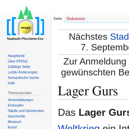
Seite
Diskussion
Nächstes
Stad
7. Septembe
Hauptseite
Zur Anmeldung a
Über PFENZ
Zufällige Seite
gewünschten Be
Letzte Änderungen
Semantische Suche
Lager Gurs
Hilfe
Themenportale
Veranstaltungen
Einkaufen
Zur
Zur
Das
Lager Gur
Städte und Gemeinden
Navigation
Suche
Geschichte
springen
springen
Museum
Weltkrieg
ein In
Kunst