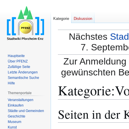
Kategorie
Diskussion
Nächstes
Stad
7. Septembe
Hauptseite
Zur Anmeldung a
Über PFENZ
Zufällige Seite
gewünschten Be
Letzte Änderungen
Semantische Suche
Kategorie
:
Vo
Hilfe
Themenportale
Veranstaltungen
Einkaufen
Seiten in der 
Zur
Zur
Städte und Gemeinden
Navigation
Suche
Geschichte
springen
springen
Museum
Kunst