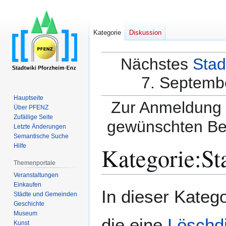
Kategorie
Diskussion
Nächstes
Stad
7. Septembe
Hauptseite
Zur Anmeldung a
Über PFENZ
Zufällige Seite
gewünschten Be
Letzte Änderungen
Semantische Suche
Kategorie
:
St
Hilfe
Themenportale
Veranstaltungen
Einkaufen
Zur
Zur
In dieser Katego
Städte und Gemeinden
Navigation
Suche
Geschichte
springen
springen
Museum
die eine
Löschd
Kunst