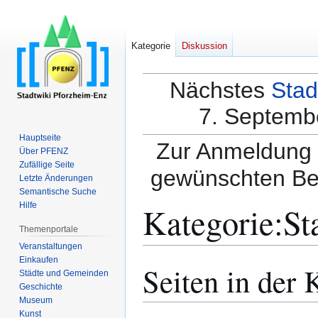
Kategorie
Diskussion
Nächstes
Stad
7. Septembe
Hauptseite
Zur Anmeldung a
Über PFENZ
Zufällige Seite
gewünschten Be
Letzte Änderungen
Semantische Suche
Kategorie
:
St
Hilfe
Themenportale
Veranstaltungen
Einkaufen
Seiten in der 
Zur
Zur
Städte und Gemeinden
Navigation
Suche
Geschichte
springen
springen
Museum
Kunst