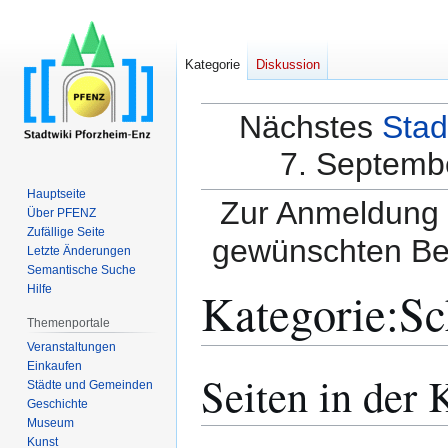
Kategorie
Diskussion
Nächstes
Stad
7. Septembe
Hauptseite
Zur Anmeldung a
Über PFENZ
Zufällige Seite
gewünschten Be
Letzte Änderungen
Semantische Suche
Kategorie
:
Sc
Hilfe
Themenportale
Veranstaltungen
Einkaufen
Seiten in der
Zur
Zur
Städte und Gemeinden
Navigation
Suche
Geschichte
springen
springen
Museum
Kunst