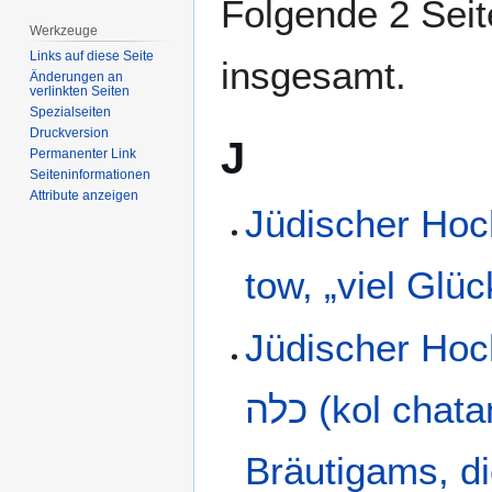
Folgende 2 Seit
Werkzeuge
Links auf diese Seite
insgesamt.
Änderungen an
verlinkten Seiten
Spezialseiten
Druckversion
J
Permanenter Link
Seiten­­informationen
Attribute anzeigen
Jüdischer Hochzeits
tow, „viel Glüc
Jüdischer Hochzeits
כלה (kol chatan & kol kala, „Die Stimme des
Bräutigams, d