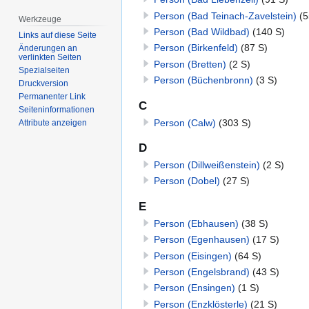
Person (Bad Teinach-Zavelstein)
(5
Werkzeuge
Person (Bad Wildbad)
(140 S)
Links auf diese Seite
Person (Birkenfeld)
(87 S)
Änderungen an
verlinkten Seiten
Person (Bretten)
(2 S)
Spezialseiten
Person (Büchenbronn)
(3 S)
Druckversion
Permanenter Link
C
Seiten­­informationen
Person (Calw)
(303 S)
Attribute anzeigen
D
Person (Dillweißenstein)
(2 S)
Person (Dobel)
(27 S)
E
Person (Ebhausen)
(38 S)
Person (Egenhausen)
(17 S)
Person (Eisingen)
(64 S)
Person (Engelsbrand)
(43 S)
Person (Ensingen)
(1 S)
Person (Enzklösterle)
(21 S)