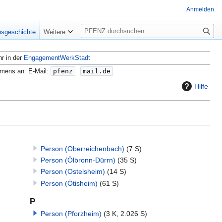
Anmelden
S
nsgeschichte
Weitere
u
c
hr in der
EngagementWerkStadt
h
e
amens an: E-Mail:
pfenz
mail.de
Hilfe
Person (Oberreichenbach)
(7 S)
Person (Ölbronn-Dürrn)
(35 S)
Person (Ostelsheim)
(14 S)
Person (Ötisheim)
(61 S)
P
Person (Pforzheim)
(3 K, 2.026 S)