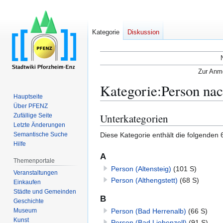
Kategorie
Diskussion
Zur Anme
Kategorie
:
Person nac
Hauptseite
Über PFENZ
Unterkategorien
Zufällige Seite
Zur
Zur
Letzte Änderungen
Navigation
Suche
Diese Kategorie enthält die folgenden 
Semantische Suche
springen
springen
Hilfe
A
Themenportale
Person (Altensteig)
(101 S)
Veranstaltungen
Person (Althengstett)
(68 S)
Einkaufen
Städte und Gemeinden
B
Geschichte
Museum
Person (Bad Herrenalb)
(66 S)
Kunst
Person (Bad Liebenzell)
(91 S)