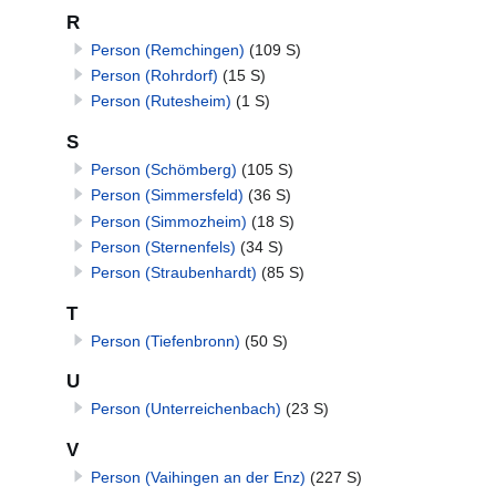
R
Person (Remchingen)
(109 S)
Person (Rohrdorf)
(15 S)
Person (Rutesheim)
(1 S)
S
Person (Schömberg)
(105 S)
Person (Simmersfeld)
(36 S)
Person (Simmozheim)
(18 S)
Person (Sternenfels)
(34 S)
Person (Straubenhardt)
(85 S)
T
Person (Tiefenbronn)
(50 S)
U
Person (Unterreichenbach)
(23 S)
V
Person (Vaihingen an der Enz)
(227 S)