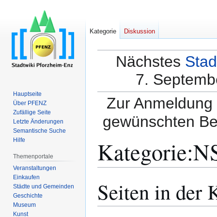
Kategorie
Diskussion
Nächstes
Stad
7. Septembe
Hauptseite
Zur Anmeldung a
Über PFENZ
Zufällige Seite
gewünschten Be
Letzte Änderungen
Semantische Suche
Kategorie
:
N
Hilfe
Themenportale
Veranstaltungen
Einkaufen
Seiten in der
Zur
Zur
Städte und Gemeinden
Navigation
Suche
Geschichte
springen
springen
Museum
Kunst