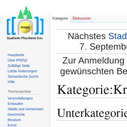
Kategorie
Diskussion
Nächstes
Stad
7. Septembe
Hauptseite
Zur Anmeldung a
Über PFENZ
Zufällige Seite
gewünschten Be
Letzte Änderungen
Semantische Suche
Kategorie
:
Kr
Hilfe
Themenportale
Veranstaltungen
Einkaufen
Unterkategori
Zur
Zur
Städte und Gemeinden
Navigation
Suche
Geschichte
springen
springen
Museum
Kunst