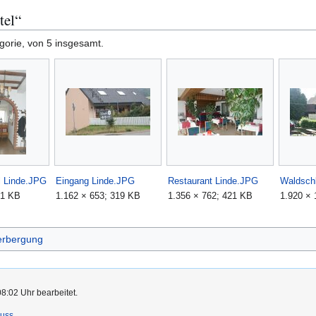
tel“
gorie, von 5 insgesamt.
l Linde.JPG
Eingang Linde.JPG
Restaurant Linde.JPG
Waldsch
61 KB
1.162 × 653; 319 KB
1.356 × 762; 421 KB
1.920 × 
rbergung
08:02 Uhr bearbeitet.
luss