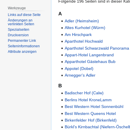
Folgende 196 Seiten sind in dieser Ka
Werkzeuge
A
Links auf diese Seite
Änderungen an
Adler (Heimsheim)
verlinkten Seiten
Altes Kurhotel (Würm)
Spezialseiten
Am Hirschpark
Druckversion
Permanenter Link
Aparthotel Hochwald
Seiten­­informationen
Aparthotel Schwarzwald Panorama
Attribute anzeigen
Appart-Hotel Langenbrand
Apparthotel Gästehaus Bub
Appotel (Dobel)
Arnegger's Adler
B
Badischer Hof (Calw)
Berlins Hotel KroneLamm
Best Western Hotel Sonnenbühl
Best Western Queens Hotel
Birkenfelder Hof (Birkenfeld)
Bürkl's Kirnbachtal (Niefern-Öschel