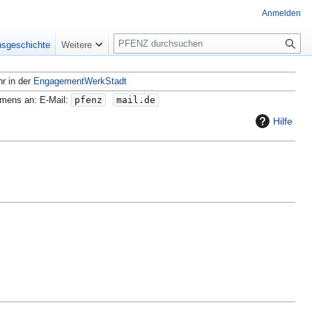
Anmelden
S
nsgeschichte
Weitere
u
c
hr in der
EngagementWerkStadt
h
e
amens an: E-Mail:
pfenz
mail.de
Hilfe