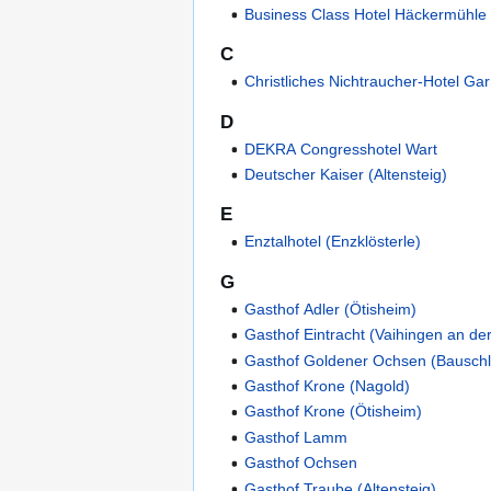
Business Class Hotel Häckermühle
C
Christliches Nichtraucher-Hotel Ga
D
DEKRA Congresshotel Wart
Deutscher Kaiser (Altensteig)
E
Enztalhotel (Enzklösterle)
G
Gasthof Adler (Ötisheim)
Gasthof Eintracht (Vaihingen an de
Gasthof Goldener Ochsen (Bauschl
Gasthof Krone (Nagold)
Gasthof Krone (Ötisheim)
Gasthof Lamm
Gasthof Ochsen
Gasthof Traube (Altensteig)