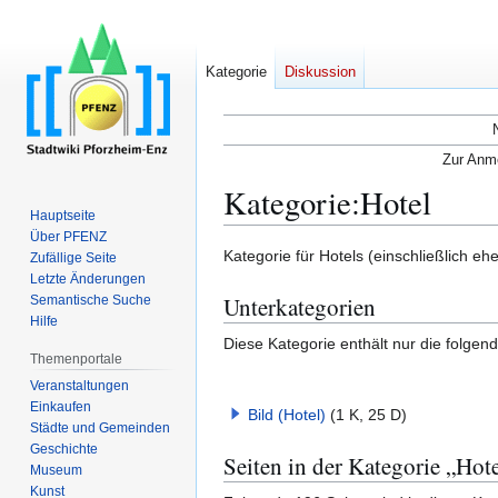
Kategorie
Diskussion
Zur Anme
Kategorie
:
Hotel
Hauptseite
Über PFENZ
Zur
Zur
Kategorie für Hotels (einschließlich eh
Zufällige Seite
Navigation
Suche
Letzte Änderungen
Unterkategorien
Semantische Suche
springen
springen
Hilfe
Diese Kategorie enthält nur die folgen
Themenportale
Veranstaltungen
Einkaufen
Bild (Hotel)
(1 K, 25 D)
Städte und Gemeinden
Geschichte
Seiten in der Kategorie „Hot
Museum
Kunst