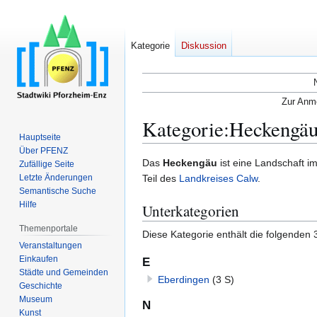
Kategorie
Diskussion
Zur Anme
Kategorie
:
Heckengä
Hauptseite
Über PFENZ
Zur
Zur
Das
Heckengäu
ist eine Landschaft i
Zufällige Seite
Navigation
Suche
Letzte Änderungen
Teil des
Landkreises Calw
.
Semantische Suche
springen
springen
Hilfe
Unterkategorien
Themenportale
Diese Kategorie enthält die folgenden 
Veranstaltungen
Einkaufen
E
Städte und Gemeinden
Eberdingen
(3 S)
Geschichte
Museum
N
Kunst