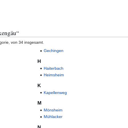
ckengäu“
gorie, von 34 insgesamt.
Gechingen
H
Haiterbach
Heimsheim
K
Kapellenweg
M
Mönsheim
Mühlacker
N