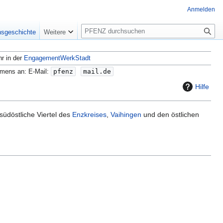
Anmelden
S
nsgeschichte
Weitere
u
c
hr in der
EngagementWerkStadt
h
e
amens an: E-Mail:
pfenz
mail.de
Hilfe
 südöstliche Viertel des
Enzkreises
,
Vaihingen
und den östlichen