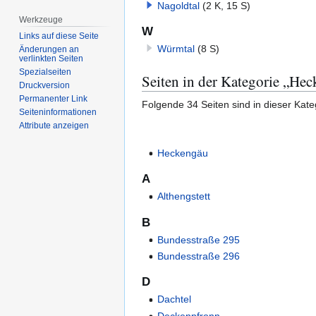
Nagoldtal
(2 K, 15 S)
Werkzeuge
W
Links auf diese Seite
Würmtal
(8 S)
Änderungen an
verlinkten Seiten
Spezialseiten
Seiten in der Kategorie „He
Druckversion
Permanenter Link
Folgende 34 Seiten sind in dieser Kate
Seiten­­informationen
Attribute anzeigen
Heckengäu
A
Althengstett
B
Bundesstraße 295
Bundesstraße 296
D
Dachtel
Deckenpfronn