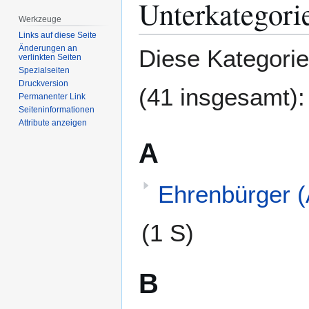
Unterkategori
Werkzeuge
Links auf diese Seite
Änderungen an
Diese Kategorie
verlinkten Seiten
Spezialseiten
Druckversion
(41 insgesamt):
Permanenter Link
Seiten­­informationen
Attribute anzeigen
A
Ehrenbürger (
(1 S)
B