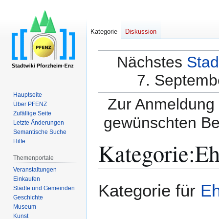
Kategorie
Diskussion
Nächstes
Stad
7. Septembe
Hauptseite
Zur Anmeldung a
Über PFENZ
Zufällige Seite
gewünschten Be
Letzte Änderungen
Semantische Suche
Kategorie
:
Eh
Hilfe
Themenportale
Veranstaltungen
Einkaufen
Zur
Zur
Kategorie für
Eh
Städte und Gemeinden
Navigation
Suche
Geschichte
springen
springen
Museum
Kunst