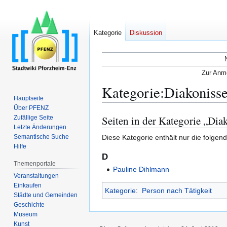
Kategorie
Diskussion
Zur Anme
Kategorie
:
Diakoniss
Hauptseite
Über PFENZ
Seiten in der Kategorie „Dia
Zufällige Seite
Zur
Zur
Letzte Änderungen
Navigation
Suche
Diese Kategorie enthält nur die folgend
Semantische Suche
springen
springen
Hilfe
D
Themenportale
Pauline Dihlmann
Veranstaltungen
Einkaufen
Kategorie
:
Person nach Tätigkeit
Städte und Gemeinden
Geschichte
Museum
Kunst