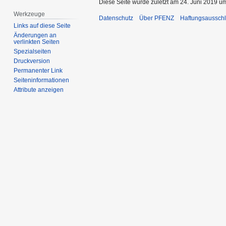
Diese Seite wurde zuletzt am 24. Juni 2019 um
Werkzeuge
Datenschutz
Über PFENZ
Haftungsaussch
Links auf diese Seite
Änderungen an
verlinkten Seiten
Spezialseiten
Druckversion
Permanenter Link
Seiten­­informationen
Attribute anzeigen