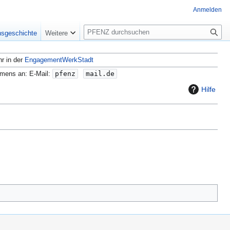
Anmelden
S
nsgeschichte
Weitere
u
c
hr in der
EngagementWerkStadt
h
e
amens an: E-Mail:
pfenz
mail.de
Hilfe