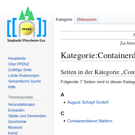
Kategorie
Diskussion
Zur Anme
Kategorie
:
Containerd
Hauptseite
Über PFENZ
Seiten in der Kategorie „Con
Zufällige Seite
Zur
Zur
Letzte Änderungen
Navigation
Suche
Folgende 7 Seiten sind in dieser Kateg
Semantische Suche
springen
springen
Hilfe
A
Themenportale
August Schöpf GmbH
Veranstaltungen
Einkaufen
C
Städte und Gemeinden
Containerdienst Niefern
Geschichte
Museum
Kunst