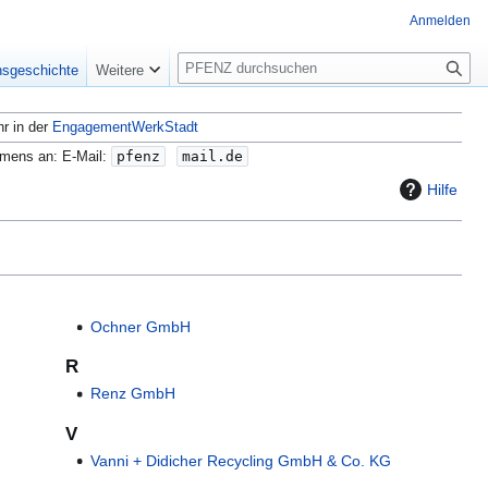
Anmelden
S
nsgeschichte
Weitere
u
c
hr in der
EngagementWerkStadt
h
e
amens an: E-Mail:
pfenz
mail.de
Hilfe
Ochner GmbH
R
Renz GmbH
V
Vanni + Didicher Recycling GmbH & Co. KG