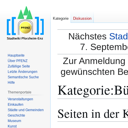
Kategorie
Diskussion
Nächstes
Stad
7. Septembe
Hauptseite
Zur Anmeldung a
Über PFENZ
Zufällige Seite
gewünschten Be
Letzte Änderungen
Semantische Suche
Kategorie
:
Bü
Hilfe
Themenportale
Veranstaltungen
Einkaufen
Seiten in der 
Zur
Zur
Städte und Gemeinden
Navigation
Suche
Geschichte
springen
springen
Museum
Kunst