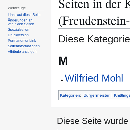
Seiten in der 
Navigation
Suche
Werkzeuge
springen
springen
(Freudenstein
Links auf diese Seite
Änderungen an
verlinkten Seiten
Spezialseiten
Diese Kategorie 
Druckversion
Permanenter Link
Seiten­­informationen
Attribute anzeigen
M
Wilfried Mohl
Kategorien
:
Bürgermeister
Knittling
Diese Seite wurde