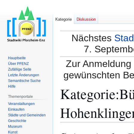
Kategorie
Diskussion
Nächstes
Stad
7. Septembe
Hauptseite
Zur Anmeldung a
Über PFENZ
Zufällige Seite
gewünschten Be
Letzte Änderungen
Semantische Suche
Kategorie
:
Bü
Hilfe
Themenportale
Veranstaltungen
Hohenklinge
Einkaufen
Städte und Gemeinden
Geschichte
Museum
Zur
Zur
Kunst