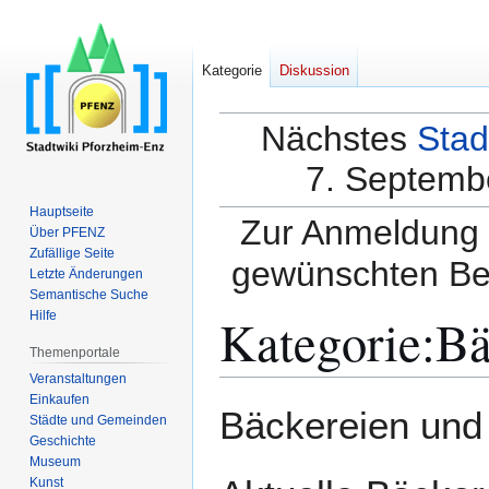
Kategorie
Diskussion
Nächstes
Stad
7. Septembe
Hauptseite
Zur Anmeldung a
Über PFENZ
Zufällige Seite
gewünschten Be
Letzte Änderungen
Semantische Suche
Kategorie
:
Bä
Hilfe
Themenportale
Veranstaltungen
Einkaufen
Zur
Zur
Bäckereien und 
Städte und Gemeinden
Navigation
Suche
Geschichte
springen
springen
Museum
Kunst