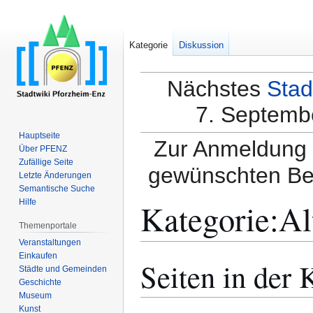
Kategorie
Diskussion
Nächstes
Stad
7. Septembe
Hauptseite
Zur Anmeldung a
Über PFENZ
Zufällige Seite
gewünschten Be
Letzte Änderungen
Semantische Suche
Kategorie
:
Al
Hilfe
Themenportale
Veranstaltungen
Einkaufen
Seiten in der
Zur
Zur
Städte und Gemeinden
Navigation
Suche
Geschichte
springen
springen
Museum
Kunst