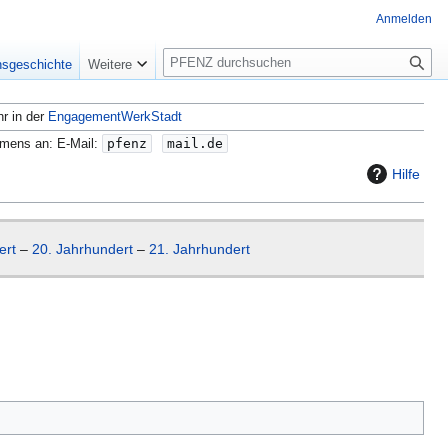
Anmelden
S
nsgeschichte
Weitere
u
c
hr in der
EngagementWerkStadt
h
e
amens an: E-Mail:
pfenz
mail.de
Hilfe
ert
–
20. Jahrhundert
–
21. Jahrhundert