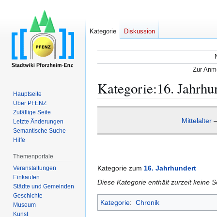
Kategorie
Diskussion
Zur Anme
Kategorie
:
16. Jahrhu
Hauptseite
Über PFENZ
Zur
Zur
Zufällige Seite
Mittelalter
Navigation
Suche
Letzte Änderungen
Semantische Suche
springen
springen
Hilfe
Themenportale
Kategorie zum
16. Jahrhundert
Veranstaltungen
Einkaufen
Diese Kategorie enthält zurzeit keine 
Städte und Gemeinden
Geschichte
Kategorie
:
Chronik
Museum
Kunst