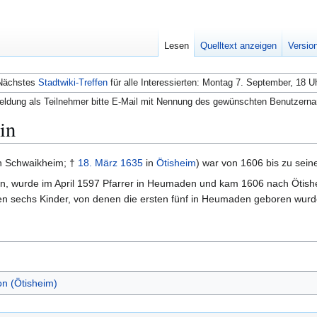
Lesen
Quelltext anzeigen
Versio
Nächstes
Stadtwiki-Treffen
für alle Interessierten: Montag 7. September, 18 U
ldung als Teilnehmer bitte E-Mail mit Nennung des gewünschten Benutzern
in
n Schwaikheim; †
18. März
1635
in
Ötisheim
) war von 1606 bis zu sei
gen, wurde im April 1597 Pfarrer in Heumaden und kam 1606 nach Ötish
n sechs Kinder, von denen die ersten fünf in Heumaden geboren wurd
n (Ötisheim)