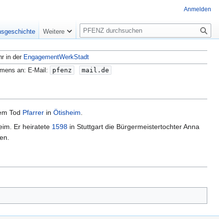
Anmelden
S
nsgeschichte
Weitere
u
c
hr in der
EngagementWerkStadt
h
e
amens an: E-Mail:
pfenz
mail.de
nem Tod
Pfarrer
in
Ötisheim
.
eim. Er heiratete
1598
in Stuttgart die Bürgermeistertochter Anna
en.