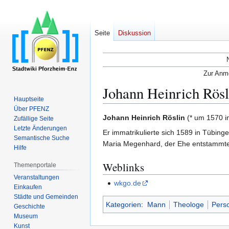
Seite
Diskussion
Zur Anme
Johann Heinrich Rösl
Hauptseite
Über PFENZ
Zur
Zur
Johann Heinrich Röslin
(* um 1570 i
Zufällige Seite
Navigation
Suche
Letzte Änderungen
Er immatrikulierte sich 1589 in Tübin
Semantische Suche
springen
springen
Maria Megenhard, der Ehe entstammte
Hilfe
Weblinks
Themenportale
Veranstaltungen
wkgo.de
Einkaufen
Städte und Gemeinden
Kategorien
:
Mann
Theologe
Perso
Geschichte
Museum
Kunst