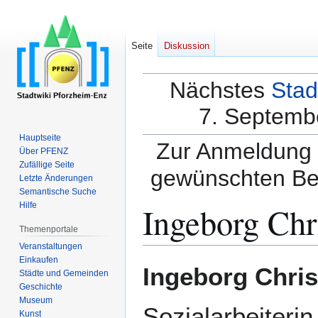
Seite
Diskussion
Nächstes
Stad
7. Septembe
Hauptseite
Zur Anmeldung a
Über PFENZ
Zufällige Seite
gewünschten Be
Letzte Änderungen
Semantische Suche
Ingeborg Chr
Hilfe
Themenportale
Veranstaltungen
Einkaufen
Zur
Zur
Ingeborg Chris
Städte und Gemeinden
Navigation
Suche
Geschichte
springen
springen
Museum
Sozialarbeiteri
Kunst