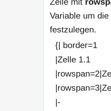
Zeile mit
rowsp
Variable um die
festzulegen.
{| border=1
|Zelle 1.1
|rowspan=2|Zel
|rowspan=3|Zel
|-