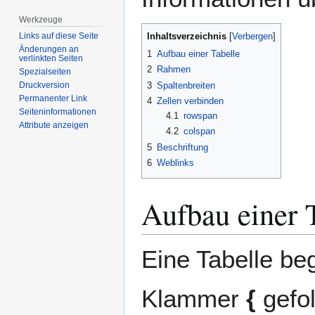
Werkzeuge
Inhaltsverzeichnis
Links auf diese Seite
Änderungen an
1
Aufbau einer Tabelle
verlinkten Seiten
2
Rahmen
Spezialseiten
3
Spaltenbreiten
Druckversion
Permanenter Link
4
Zellen verbinden
Seiten­­informationen
4.1
rowspan
Attribute anzeigen
4.2
colspan
5
Beschriftung
6
Weblinks
Aufbau einer 
Eine Tabelle be
Klammer
{
gefol