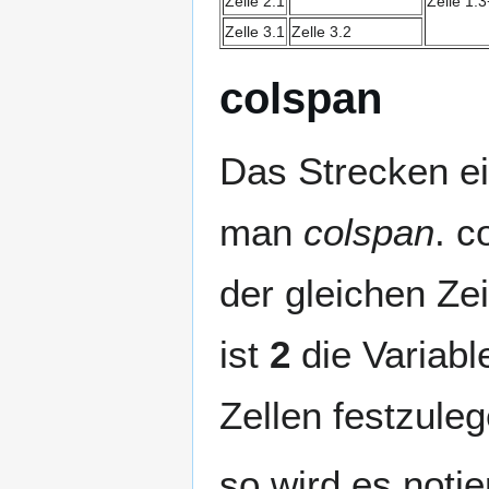
Zelle 2.1
Zelle 1.3
Zelle 3.1
Zelle 3.2
colspan
Das Strecken ei
man
colspan
. c
der gleichen Ze
ist
2
die Variabl
Zellen festzuleg
so wird es notier