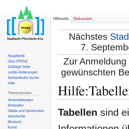
Hilfeseite
Diskussion
Nächstes
Stad
7. Septembe
Hauptseite
Zur Anmeldung a
Über PFENZ
Zufällige Seite
gewünschten Be
Letzte Änderungen
Semantische Suche
Hilfe
:
Tabelle
Hilfe
Themenportale
Veranstaltungen
Einkaufen
Zur
Zur
Tabellen
sind ei
Städte und Gemeinden
Navigation
Suche
Geschichte
springen
springen
Museum
Informationen üb
Kunst