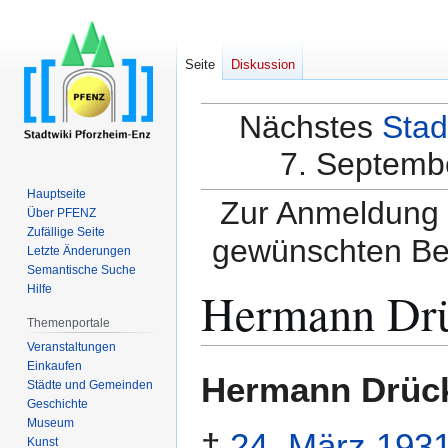
Seite
Diskussion
Nächstes
Stad
7. Septembe
Hauptseite
Zur Anmeldung a
Über PFENZ
Zufällige Seite
gewünschten Be
Letzte Änderungen
Semantische Suche
Hermann Dr
Hilfe
Themenportale
Veranstaltungen
Einkaufen
Zur
Zur
Hermann Drüc
Städte und Gemeinden
Navigation
Suche
Geschichte
springen
springen
Museum
†
24. März
193
Kunst