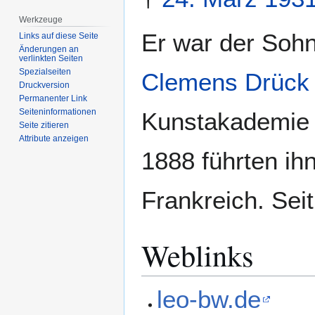
Werkzeuge
Er war der Sohn
Links auf diese Seite
Änderungen an
verlinkten Seiten
Spezialseiten
Clemens Drück
Druckversion
Permanenter Link
Seiten­­informationen
Kunstakademie i
Seite zitieren
Attribute anzeigen
1888 führten ih
Frankreich. Seit
Weblinks
leo-bw.de