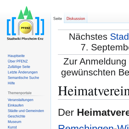
Seite
Diskussion
Nächstes
Stad
7. Septembe
Hauptseite
Zur Anmeldung a
Über PFENZ
Zufällige Seite
gewünschten Be
Letzte Änderungen
Semantische Suche
Heimatverei
Hilfe
Themenportale
Veranstaltungen
Einkaufen
Zur
Zur
Der
Heimatver
Städte und Gemeinden
Navigation
Suche
Geschichte
springen
springen
Museum
Remchingen
-
Wi
Kunst