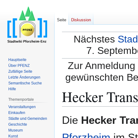
Seite
Diskussion
Nächstes
Stad
7. Septembe
Hauptseite
Zur Anmeldung a
Über PFENZ
Zufällige Seite
gewünschten Be
Letzte Änderungen
Semantische Suche
Hecker Tran
Hilfe
Themenportale
Veranstaltungen
Einkaufen
Zur
Zur
Die
Hecker Tra
Städte und Gemeinden
Navigation
Suche
Geschichte
springen
springen
Museum
Pforzheim
im St
Kunst