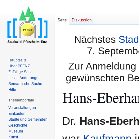
Seite
Diskussion
Nächstes
Stad
7. Septembe
Hauptseite
Zur Anmeldung a
Über PFENZ
Zufällige Seite
gewünschten Be
Letzte Änderungen
Semantische Suche
Hans-Eberha
Hilfe
Themenportale
Veranstaltungen
Einkaufen
Zur
Zur
Dr.
Hans-Eberh
Städte und Gemeinden
Navigation
Suche
Geschichte
springen
springen
Museum
war
Kaufmann
i
Kunst