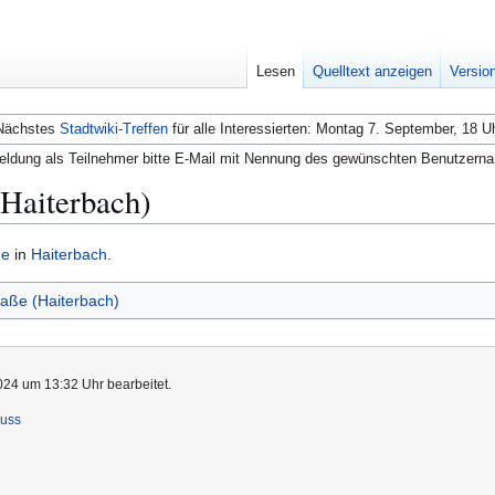
Lesen
Quelltext anzeigen
Versio
Nächstes
Stadtwiki-Treffen
für alle Interessierten: Montag 7. September, 18 U
ldung als Teilnehmer bitte E-Mail mit Nennung des gewünschten Benutzern
(Haiterbach)
ße
in
Haiterbach
.
raße (Haiterbach)
024 um 13:32 Uhr bearbeitet.
luss