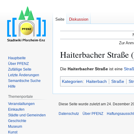
Seite
Diskussion
Zur Anme
Haiterbacher Straße 
Hauptseite
Über PFENZ
Zur
Zur
Die
Haiterbacher Straße
ist eine
Stra
Zufällige Seite
Navigation
Suche
Letzte Änderungen
Semantische Suche
Kategorien
:
Haiterbach
Straße
St
springen
springen
Hilfe
Themenportale
Veranstaltungen
Diese Seite wurde zuletzt am 24. Dezember 2
Einkaufen
Datenschutz
Über PFENZ
Haftungsaussch
Städte und Gemeinden
Geschichte
Museum
Kunst