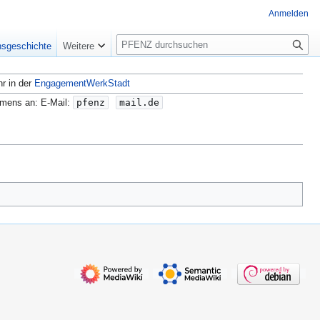
Anmelden
S
nsgeschichte
Weitere
u
c
hr in der
EngagementWerkStadt
h
e
amens an: E-Mail:
pfenz
mail.de