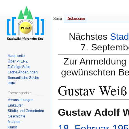
Seite
Diskussion
Nächstes
Stad
7. Septembe
Hauptseite
Zur Anmeldung a
Über PFENZ
Zufällige Seite
gewünschten Be
Letzte Änderungen
Semantische Suche
Gustav Weiß
Hilfe
Themenportale
Veranstaltungen
Einkaufen
Zur
Zur
Gustav Adolf 
Städte und Gemeinden
Navigation
Suche
Geschichte
springen
springen
Museum
18. Februar
195
Kunst