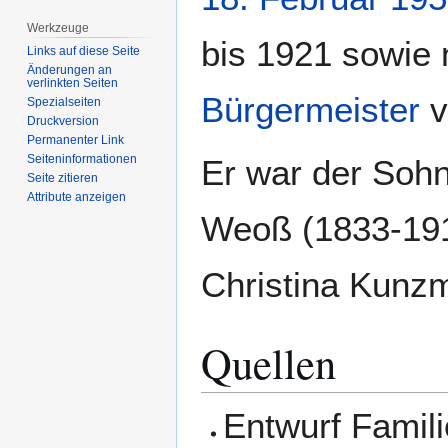
Werkzeuge
bis 1921 sowie
Links auf diese Seite
Änderungen an
verlinkten Seiten
Bürgermeister
v
Spezialseiten
Druckversion
Permanenter Link
Seiten­­informationen
Er war der Sohn
Seite zitieren
Attribute anzeigen
Weoß (1833-191
Christina Kunz
Quellen
Entwurf Famil