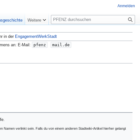
Anmelden
S
nsgeschichte
Weitere
u
c
hr in der
EngagementWerkStadt
h
e
amens an: E-Mail:
pfenz
mail.de
fe.
en Namen verlinkt sein. Falls du von einem anderen Stadtwiki-Artikel hierher gelangt