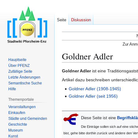
Seite
Diskussion
Zur Anme
Goldner Adler
Hauptseite
Über PFENZ
Zur
Zur
Goldner Adler
ist eine Traditionsgasts
Zufällige Seite
Navigation
Suche
Letzte Änderungen
Artikel dazu beschreiben unterschiedl
Semantische Suche
springen
springen
Goldner Adler (1908-1945)
Hilfe
Goldner Adler (seit 1956)
Themenportale
Veranstaltungen
Einkaufen
Diese Seite ist eine
Begriffskl
Städte und Gemeinden
Geschichte
Die Einträge sollen sich auf eine stic
Museum
bist, gehe bitte dorthin zurück und ändere den Verw
Kunst