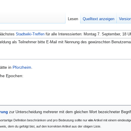
Lesen
Quelltext anzeigen
Versio
Nächstes
Stadtwiki-Treffen
für alle Interessierten: Montag 7. September, 18 U
ldung als Teilnehmer bitte E-Mail mit Nennung des gewünschten Benutzern
tätte in
Pforzheim
.
iche Epochen:
ärung
zur Unterscheidung mehrerer mit dem gleichen Wort bezeichneter Begrif
hwortartige Definition beschränken und pro Bedeutung sollte nur
ein
Artikel mit einem eindeutig
eis, dem du gefolgt bist, auf den korrekten Artikel aus der obigen Liste.