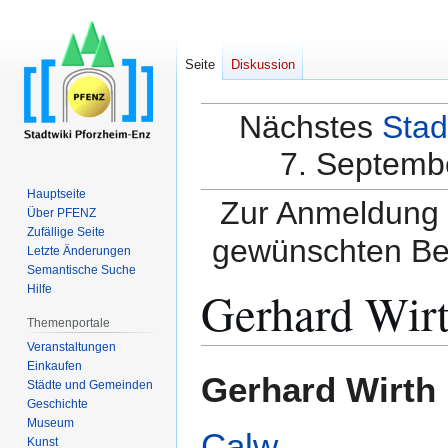
Seite
Diskussion
Nächstes
Stad
7. Septembe
Hauptseite
Zur Anmeldung a
Über PFENZ
Zufällige Seite
gewünschten Be
Letzte Änderungen
Semantische Suche
Gerhard Wir
Hilfe
Themenportale
Veranstaltungen
Einkaufen
Zur
Zur
Gerhard Wirth
Städte und Gemeinden
Navigation
Suche
Geschichte
springen
springen
Museum
Calw
.
Kunst