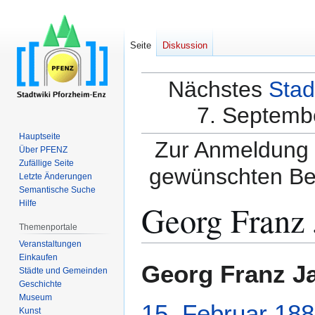
Seite
Diskussion
Nächstes
Stad
7. Septembe
Hauptseite
Zur Anmeldung a
Über PFENZ
Zufällige Seite
gewünschten Be
Letzte Änderungen
Semantische Suche
Georg Franz
Hilfe
Themenportale
Veranstaltungen
Einkaufen
Zur
Zur
Georg Franz J
Städte und Gemeinden
Navigation
Suche
Geschichte
springen
springen
Museum
15. Februar
188
Kunst