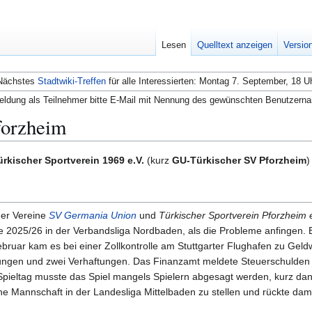
Lesen
Quelltext anzeigen
Versio
Nächstes
Stadtwiki-Treffen
für alle Interessierten: Montag 7. September, 18 U
ldung als Teilnehmer bitte E-Mail mit Nennung des gewünschten Benutzern
forzheim
rkischer Sportverein 1969 e.V.
(kurz
GU-Türkischer SV Pforzheim
)
der Vereine
SV Germania Union
und
Türkischer Sportverein Pforzheim 
te 2025/26 in der Verbandsliga Nordbaden, als die Probleme anfingen. 
 Februar kam es bei einer Zollkontrolle am Stuttgarter Flughafen zu Gel
ungen und zwei Verhaftungen. Das Finanzamt meldete Steuerschulden 
 Spieltag musste das Spiel mangels Spielern abgesagt werden, kurz d
e Mannschaft in der Landesliga Mittelbaden zu stellen und rückte dam