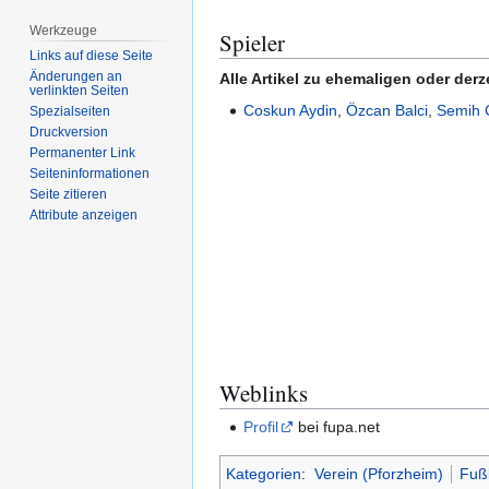
Werkzeuge
Spieler
Links auf diese Seite
Änderungen an
Alle Artikel zu ehemaligen oder derz
verlinkten Seiten
Coskun Aydin
,
Özcan Balci
,
Semih 
Spezialseiten
Druckversion
Permanenter Link
Seiten­­informationen
Seite zitieren
Attribute anzeigen
Weblinks
Profil
bei fupa.net
Kategorien
:
Verein (Pforzheim)
Fußb