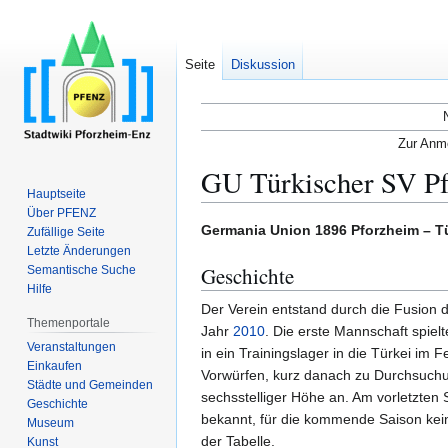
Seite
Diskussion
Zur Anme
GU Türkischer SV P
Hauptseite
Über PFENZ
Zur
Zur
Germania Union 1896 Pforzheim – Tü
Zufällige Seite
Navigation
Suche
Letzte Änderungen
Geschichte
Semantische Suche
springen
springen
Hilfe
Der Verein entstand durch die Fusion 
Themenportale
Jahr
2010
. Die erste Mannschaft spiel
Veranstaltungen
in ein Trainingslager in die Türkei im
Einkaufen
Vorwürfen, kurz danach zu Durchsuch
Städte und Gemeinden
sechsstelliger Höhe an. Am vorletzten
Geschichte
bekannt, für die kommende Saison kein
Museum
der Tabelle.
Kunst