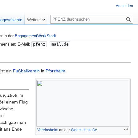
Anmelden
S
nsgeschichte
Weitere
u
c
hr in der
EngagementWerkStadt
h
e
amens an: E-Mail:
pfenz
mail.de
 ist ein
Fußballverein
in
Pforzheim
.
e.V. 1969
im
Bei einem Flug
dwäsche-
in
anach gab man
it ans Ende
Vereinsheim
an der
Wohnlichstraße