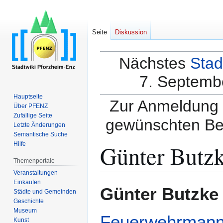
Seite
Diskussion
Nächstes
Stad
7. Septembe
Hauptseite
Zur Anmeldung a
Über PFENZ
Zufällige Seite
gewünschten Be
Letzte Änderungen
Semantische Suche
Günter Butz
Hilfe
Themenportale
Veranstaltungen
Einkaufen
Zur
Zur
Günter Butzke
Städte und Gemeinden
Navigation
Suche
Geschichte
springen
springen
Museum
Feuerwehrman
Kunst