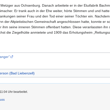
e Metzger aus Ochsenburg. Danach arbeitete er in der Etuifabrik Bachma
tuimacher. Er trank auch in der Ehe weiter, hörte Stimmen und und hatt
ankungen seiner Frau und den Tod einer seiner Töchter ein. Nachdem e
 der Altpietistischen Gemeinschaft angeschlossen hatte, konnte er sch
r ihm seine inneren Stimmen offenbart hatten. Diese veranlassten ihn sc
hst die Ziegelhütte anmietete und 1909 das Erholungsheim „Rettungsar
anger”
erson (Bad Liebenzell)
11:04 Uhr bearbeitet.
luss