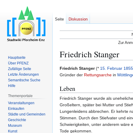
Seite
Diskussion
Zur Anme
Friedrich Stanger
Hauptseite
Über PFENZ
Zur
Zur
Friedrich Stanger
(*
15. Februar
1855
Zufällige Seite
Navigation
Suche
Letzte Änderungen
Gründer der
Rettungsarche
in
Möttling
Semantische Suche
springen
springen
Hilfe
Leben
Themenportale
Friedrich Stanger wurde als unehelich
Veranstaltungen
Großeltern, später bei Mutter und Stie
Einkaufen
Lungenleidens abbrechen. Er kehrte nach
Städte und Gemeinden
Stimmen. Durch den Stiefvater und eine
Geschichte
Schwierigkeiten, unter anderem wäre er
Museum
Tode gekommen.
Kunst