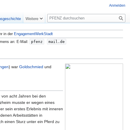
Anmelden
S
nsgeschichte
Weitere
u
c
hr in der
EngagementWerkStadt
h
e
amens an: E-Mail:
pfenz
mail.de
ingen
) war
Goldschmied
und
 von acht Jahren bei den
forzheim musste er wegen eines
er sein erstes Erlebnis mit inneren
denen Arbeitsstätten in
ch einen Sturz unter ein Pferd zu