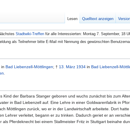
Lesen
Quelltext anzeigen
Versio
Nächstes
Stadtwiki-Treffen
für alle Interessierten: Montag 7. September, 18 U
ldung als Teilnehmer bitte E-Mail mit Nennung des gewünschten Benutzern
in
Bad Liebenzell
-
Möttlingen
; †
13. März
1934
in
Bad Liebenzell
-
Möttl
en
.
es Kind der Barbara Stanger geboren und wuchs zunächst bis zum Alter
fvater in Bad Liebenzell auf. Eine Lehre in einer Goldwarenfabrik in P
 Möttlingen zurück, wo er in der Landwirtschaft arbeitete. Dort hatte 
n Lehrer verleitet, begann er zu trinken. Dadurch geriet er an verschie
 als Pferdeknecht bei einem Stallmeister Fritz in Stuttgart beinahe dur