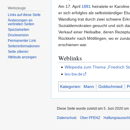
Am 17. April
1881
heiratete er Karolin
Werkzeuge
er sich erfolglos als selbstständiger E
Links auf diese Seite
Wandlung trat durch zwei schwere Erkr
Änderungen an
verlinkten Seiten
Sozialdemokraten gesucht und sich dann
Spezialseiten
Verkauf einer Heilsalbe, deren Rezeptu
Druckversion
Rückkehr nach Möttlingen, wo er zunäc
Permanenter Link
erschienen war.
Seiten­­informationen
Seite zitieren
Weblinks
Attribute anzeigen
Wikipedia zum Thema „Friedrich St
leo-bw.de
Kategorien
:
Mann
Goldschmied
P
Diese Seite wurde zuletzt am 5. Juni 2020 um 
Datenschutz
Über PFENZ
Haftungsaussch