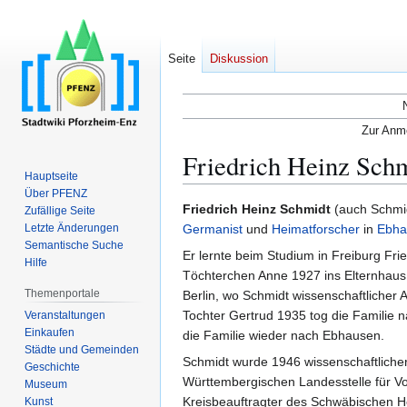
Seite
Diskussion
Zur Anme
Friedrich Heinz Sch
Hauptseite
Über PFENZ
Zur
Zur
Friedrich Heinz Schmidt
(auch Schmi
Zufällige Seite
Navigation
Suche
Letzte Änderungen
Germanist
und
Heimatforscher
in
Ebha
Semantische Suche
springen
springen
Er lernte beim Studium in Freiburg Fr
Hilfe
Töchterchen Anne 1927 ins Elternhaus 
Themenportale
Berlin, wo Schmidt wissenschaftlicher
Tochter Gertrud 1935 tog die Familie
Veranstaltungen
Einkaufen
die Familie wieder nach Ebhausen.
Städte und Gemeinden
Schmidt wurde 1946 wissenschaftlicher
Geschichte
Württembergischen Landesstelle für Vo
Museum
Kreisbeauftragter des Schwäbischen He
Kunst