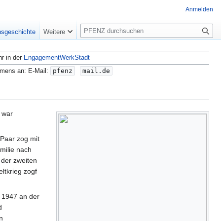
Anmelden
S
nsgeschichte
Weitere
u
c
hr in der
EngagementWerkStadt
h
e
amens an: E-Mail:
pfenz
mail.de
) war
 Paar zog mit
milie nach
 der zweiten
ltkrieg zogf
d 1947 an der
d
n