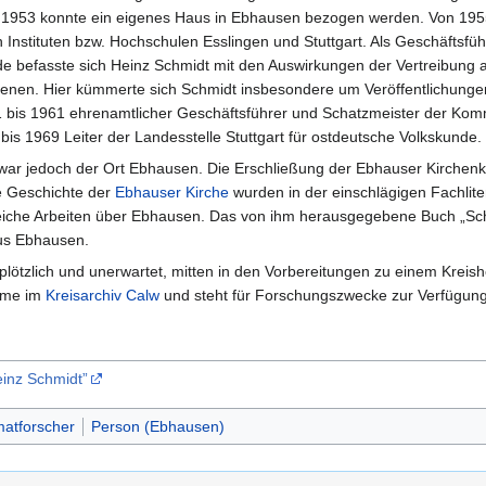
. 1953 konnte ein eigenes Haus in Ebhausen bezogen werden. Von 195
nstituten bzw. Hochschulen Esslingen und Stuttgart. Als Geschäftsfüh
de befasste sich Heinz Schmidt mit den Auswirkungen der Vertreibung 
ebenen. Hier kümmerte sich Schmidt insbesondere um Veröffentlichunge
 bis 1961 ehrenamtlicher Geschäftsführer und Schatzmeister der Komm
is 1969 Leiter der Landesstelle Stuttgart für ostdeutsche Volkskunde.
ar jedoch der Ort Ebhausen. Die Erschließung der Ebhauser Kirchen
ie Geschichte der
Ebhauser Kirche
wurden in der einschlägigen Fachlite
lreiche Arbeiten über Ebhausen. Das von ihm herausgegebene Buch „S
aus Ebhausen.
plötzlich und unerwartet, mitten in den Vorbereitungen zu einem Kreis
ahme im
Kreisarchiv Calw
und steht für Forschungszwecke zur Verfügung
inz Schmidt”
atforscher
Person (Ebhausen)