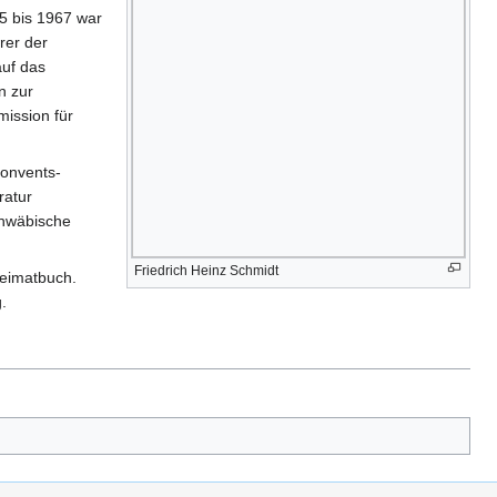
5 bis 1967 war
rer der
auf das
n zur
ission für
konvents-
ratur
chwäbische
Friedrich Heinz Schmidt
heimatbuch.
.