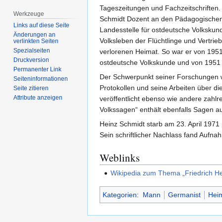
Tageszeitungen und Fachzeitschriften
Werkzeuge
Schmidt Dozent an den Pädagogischen I
Links auf diese Seite
Landesstelle für ostdeutsche Volkskun
Änderungen an
Volksleben der Flüchtlinge und Vertri
verlinkten Seiten
Spezialseiten
verlorenen Heimat. So war er von 1951
Druckversion
ostdeutsche Volkskunde und von 1951 b
Permanenter Link
Der Schwerpunkt seiner Forschungen w
Seiten­­informationen
Protokollen und seine Arbeiten über d
Seite zitieren
Attribute anzeigen
veröffentlicht ebenso wie andere zah
Volkssagen“ enthält ebenfalls Sagen 
Heinz Schmidt starb am 23. April 1971 
Sein schriftlicher Nachlass fand Aufn
Weblinks
Wikipedia zum Thema „Friedrich He
Kategorien
:
Mann
Germanist
Heim