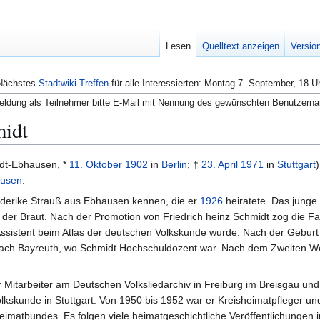
Lesen
Quelltext anzeigen
Versio
Nächstes
Stadtwiki-Treffen
für alle Interessierten: Montag 7. September, 18 U
ldung als Teilnehmer bitte E-Mail mit Nennung des gewünschten Benutzern
midt
dt-Ebhausen, *
11. Oktober
1902
in
Berlin
; †
23. April
1971
in
Stuttgart
usen
.
iederike Strauß aus Ebhausen kennen, die er
1926
heiratete. Das junge
der Braut. Nach der Promotion von Friedrich heinz Schmidt zog die Fa
 Assistent beim Atlas der deutschen Volkskunde wurde. Nach der Geburt
 nach Bayreuth, wo Schmidt Hochschuldozent war. Nach dem Zweiten We
 Mitarbeiter am Deutschen Volksliedarchiv in Freiburg im Breisgau un
lkskunde in Stuttgart. Von 1950 bis 1952 war er Kreisheimatpfleger un
imatbundes. Es folgen viele heimatgeschichtliche Veröffentlichungen i