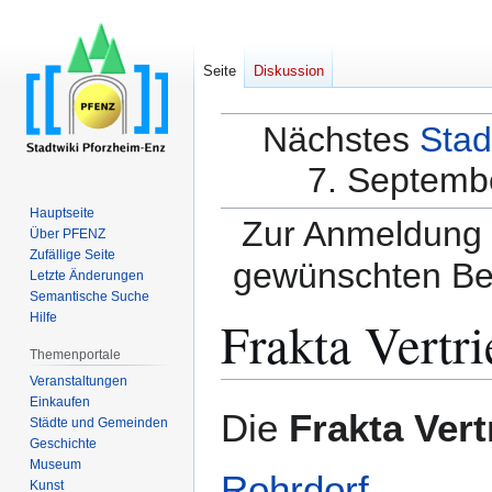
Seite
Diskussion
Nächstes
Stad
7. Septembe
Hauptseite
Zur Anmeldung a
Über PFENZ
Zufällige Seite
gewünschten Be
Letzte Änderungen
Semantische Suche
Frakta Vert
Hilfe
Themenportale
Veranstaltungen
Einkaufen
Zur
Zur
Die
Frakta Ver
Städte und Gemeinden
Navigation
Suche
Geschichte
springen
springen
Museum
Rohrdorf
.
Kunst