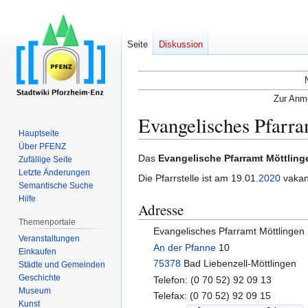
Seite
Diskussion
Zur Anme
Evangelisches Pfarra
Hauptseite
Über PFENZ
Zur
Zur
Das
Evangelische Pfarramt Möttling
Zufällige Seite
Navigation
Suche
Letzte Änderungen
Die Pfarrstelle ist am 19.01.
2020
vakant
Semantische Suche
springen
springen
Hilfe
Adresse
Themenportale
Evangelisches Pfarramt Möttlingen
Veranstaltungen
An der Pfanne
10
Einkaufen
75378
Bad Liebenzell-Möttlingen
Städte und Gemeinden
Geschichte
Telefon: (0 70 52) 92 09 13
Museum
Telefax: (0 70 52) 92 09 15
Kunst