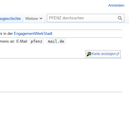
Anmelden
S
nsgeschichte
Weitere
u
c
hr in der
EngagementWerkStadt
h
e
amens an: E-Mail:
pfenz
mail.de
Karte anzeigen