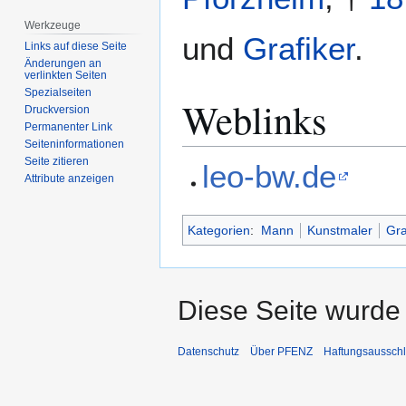
Werkzeuge
und
Grafiker
.
Links auf diese Seite
Änderungen an
verlinkten Seiten
Spezialseiten
Weblinks
Druckversion
Permanenter Link
Seiten­­informationen
Seite zitieren
leo-bw.de
Attribute anzeigen
Kategorien
:
Mann
Kunstmaler
Gra
Diese Seite wurde 
Datenschutz
Über PFENZ
Haftungsaussch