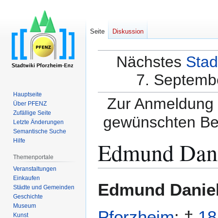
Seite
Diskussion
Nächstes
Stad
7. Septembe
Hauptseite
Zur Anmeldung a
Über PFENZ
Zufällige Seite
gewünschten Be
Letzte Änderungen
Semantische Suche
Edmund Dani
Hilfe
Themenportale
Veranstaltungen
Einkaufen
Zur
Zur
Edmund Daniel
Städte und Gemeinden
Navigation
Suche
Geschichte
springen
springen
Museum
Pforzheim
; †
18
Kunst