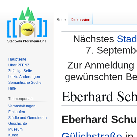
Seite
Diskussion
Nächstes
Stad
7. Septembe
Hauptseite
Zur Anmeldung a
Über PFENZ
Zufällige Seite
gewünschten Be
Letzte Änderungen
Semantische Suche
Eberhard Sch
Hilfe
Themenportale
Veranstaltungen
Einkaufen
Zur
Zur
Eberhard Schu
Städte und Gemeinden
Navigation
Suche
Geschichte
springen
springen
Museum
Gülichstraße
in
Kunst